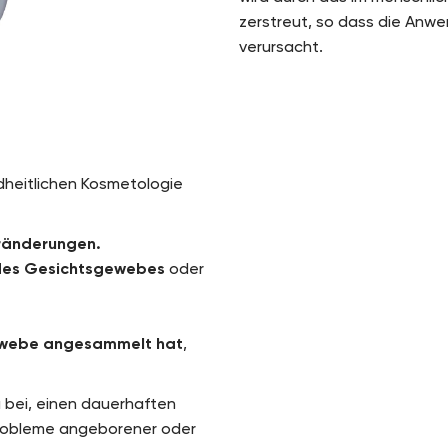
zerstreut, so dass die Anwe
verursacht.
dheitlichen Kosmetologie
eränderungen.
des Gesichtsgewebes
oder
tgewebe angesammelt hat
,
u bei, einen dauerhaften
Probleme angeborener oder