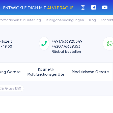
ENTWICKLE DICH MIT
ALVI PRAGUE!
formationen zur Lieferung
Rückgabebedingungen
Blog
Kontak
itszeit
+4917636920349
+420776629353
 - 19:00
Rückruf bestellen
Kosmetik
ing Geräte
Medizinische Geräte
Multifunktionsgeräte
 Er Glass 1550