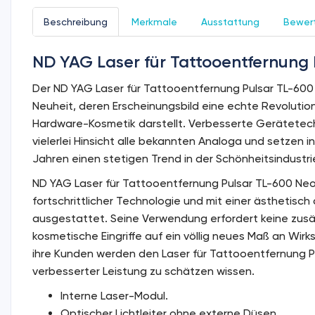
Beschreibung
Merkmale
Ausstattung
Bewert
ND YAG Laser für Tattooentfernung 
Der ND YAG Laser für Tattooentfernung Pulsar TL-600 
Neuheit, deren Erscheinungsbild eine echte Revoluti
Hardware-Kosmetik darstellt. Verbesserte Gerätetech
vielerlei Hinsicht alle bekannten Analoga und setzen i
Jahren einen stetigen Trend in der Schönheitsindustri
ND YAG Laser für Tattooentfernung Pulsar TL-600 Neo+
fortschrittlicher Technologie und mit einer ästhetisch 
ausgestattet. Seine Verwendung erfordert keine zusä
kosmetische Eingriffe auf ein völlig neues Maß an Wirk
ihre Kunden werden den Laser für Tattooentfernung P
verbesserter Leistung zu schätzen wissen.
Interne Laser-Modul.
Optischer Lichtleiter ohne externe Düsen.