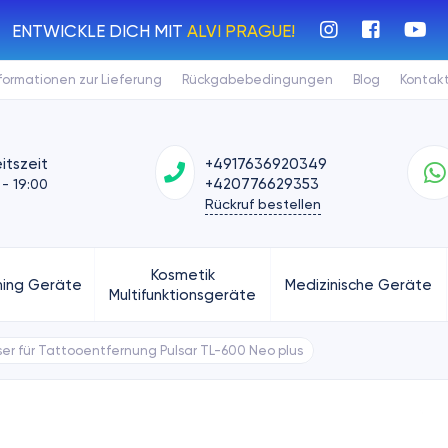
ENTWICKLE DICH MIT
ALVI PRAGUE!
formationen zur Lieferung
Rückgabebedingungen
Blog
Kontak
itszeit
+4917636920349
+420776629353
 - 19:00
Rückruf bestellen
Kosmetik
ing Geräte
Medizinische Geräte
Multifunktionsgeräte
er für Tattooentfernung Pulsar TL-600 Neo plus