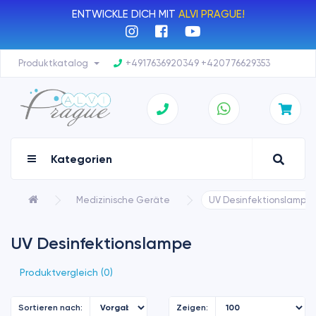
ENTWICKLE DICH MIT
ALVI PRAGUE!
Produktkatalog
+4917636920349 +420776629353
Kategorien
Medizinische Geräte
UV Desinfektionslampe
UV Desinfektionslampe
Produktvergleich (0)
Sortieren nach:
Zeigen: