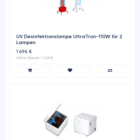
UV Desinfektionslampe UltraTron-110W für 2
Lampen
1 696 €
Ohne Steuer: 1 425 €