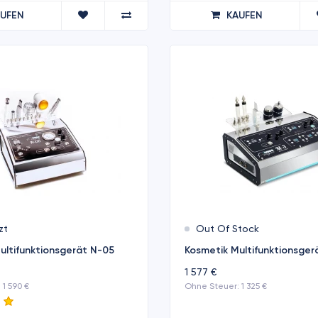
AUFEN
KAUFEN
zt
Out Of Stock
ultifunktionsgerät N-05
Kosmetik Multifunktionsger
1 577 €
 1 590 €
Ohne Steuer: 1 325 €