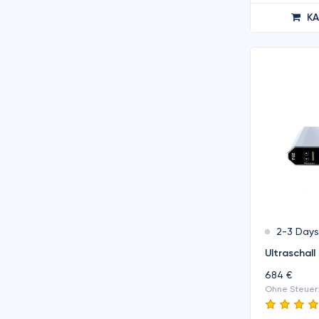
K
2-3 Days
Ultraschal
684 €
Ohne Steuer: