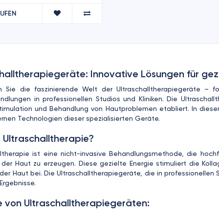
AUFEN
challtherapiegeräte: Innovative Lösungen für ge
 Sie die faszinierende Welt der Ultraschalltherapiegeräte – for
dlungen in professionellen Studios und Kliniken. Die Ultraschal
timulation und Behandlung von Hautproblemen etabliert. In diese
nen Technologien dieser spezialisierten Geräte.
 Ultraschalltherapie?
lltherapie ist eine nicht-invasive Behandlungsmethode, die hoc
n der Haut zu erzeugen. Diese gezielte Energie stimuliert die Koll
 der Haut bei. Die Ultraschalltherapiegeräte, die in professionell
Ergebnisse.
e von Ultraschalltherapiegeräten: