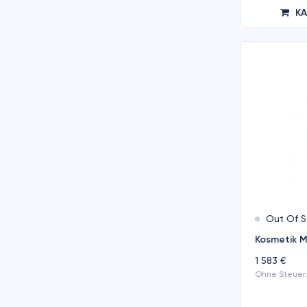
K
Out Of S
Kosmetik M
1 583 €
Ohne Steuer: 