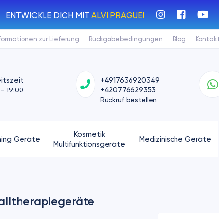
ENTWICKLE DICH MIT
ALVI PRAGUE!
formationen zur Lieferung
Rückgabebedingungen
Blog
Kontak
itszeit
+4917636920349
+420776629353
 - 19:00
Rückruf bestellen
Kosmetik
ing Geräte
Medizinische Geräte
Multifunktionsgeräte
alltherapiegeräte