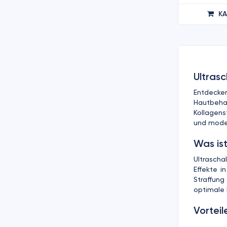
K
Ultras
Entdecken
Hautbehan
Kollagens
und moder
Was ist
Ultrascha
Effekte i
Straffung
optimale 
Vorteil