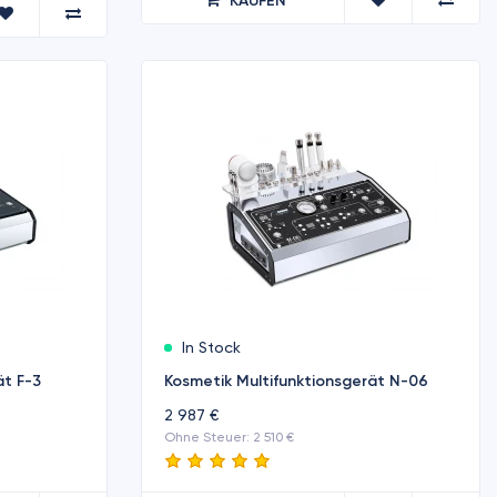
KAUFEN
In Stock
ät F-3
Kosmetik Multifunktionsgerät N-06
2 987 €
Ohne Steuer: 2 510 €