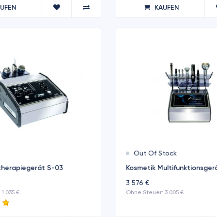
AUFEN
KAUFEN
Out Of Stock
ltherapiegerät S-03
Kosmetik Multifunktionsger
3 576 €
1 035 €
Ohne Steuer: 3 005 €