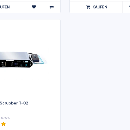
AUFEN
KAUFEN
l Scrubber T-02
 575 €