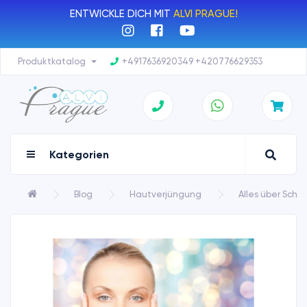
ENTWICKLE DICH MIT
ALVI PRAGUE!
Produktkatalog
+4917636920349 +420776629353
Kategorien
Blog
Hautverjüngung
Alles über Schö